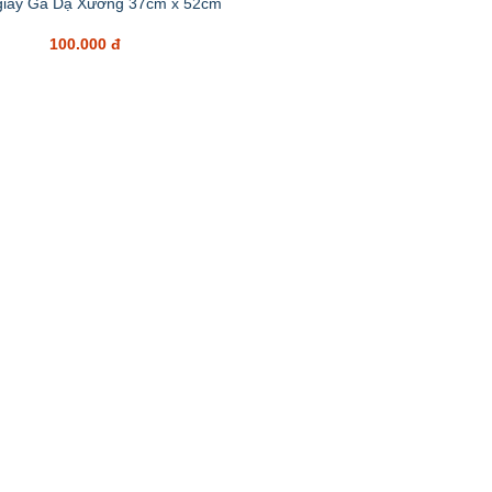
giấy Gà Dạ Xướng 37cm x 52cm
100.000 đ